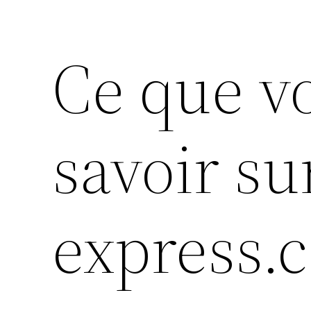
Ce que v
savoir sur
express.