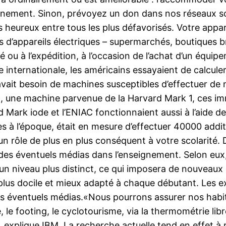
onnement. Sinon, prévoyez un don dans nos réseaux sol
es heureux entre tous les plus défavorisés. Votre appar
rs d’appareils électriques – supermarchés, boutiques b
 ou à l’expédition, à l’occasion de l’achat d’un équipe
internationale, les américains essayaient de calculer 
 avait besoin de machines susceptibles d’effectuer de
AC, une machine parvenue de la Harvard Mark 1, ces i
ark iode et l’ENIAC fonctionnaient aussi à l’aide de
s à l’époque, était en mesure d’effectuer 40000 addit
un rôle de plus en plus conséquent à votre scolarité. 
e des éventuels médias dans l’enseignement. Selon eux
’un niveau plus distinct, ce qui imposera de nouveaux 
plus docile et mieux adapté à chaque débutant. Les e
 des éventuels médias.«Nous pourrons assurer nos habi
le footing, le cyclotourisme, via la thermométrie li
, explique IBM. La recherche actuelle tend en effet 