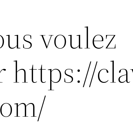
ous voulez
 https://cla
com/