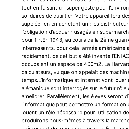
tout en faisant un super geste pour l’envir
solidaires de quartier. Votre appareil fera d
suppléer en en achetant un : les distributeu
l’obligation d’acquerir usagés en supermarché
pour 1 ».En 1943, au cours de la 2ème guerre 
interressants, pour cela l’armée américaine
rapidement, de cet but a été inventé l’ENI
occupaient un espace de 400m2. La Harvard M
calculateurs, vu que on appelait ces machine
temps.L’informatique et Internet vont jouer 
alémanique sont interrogés sur le futur rôl
améliorer. Parallèlement, les élèves seront d
l’informatique peut permettre un formation 
jouent un rôle nécessaire pour l’utilisation
produirons nous-mêmes à travers la marche, 
agissement de l’eau dans nos canalisations»