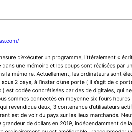
ess.com/
sure d’exécuter un programme, littéralement « écrit a
 dans une mémoire et les coups sont réalisées par u
ns la mémoire. Actuellement, les ordinateurs sont éle
ous 2 pays, à l’instar d’une porte ( il s’agit de « por
 ) est codée concrétisées par des de digitales, qui ne
 nous sommes connectés en moyenne six fours heures q
ui revendique deux, 3 contenance d’utilisateurs actif
urant est de voir du pays sur les lieux marchands. Neu
0 grandeur de dollars en 2019, indépendamment de l
a ordinairement ou est améliorable : raccommoder votre