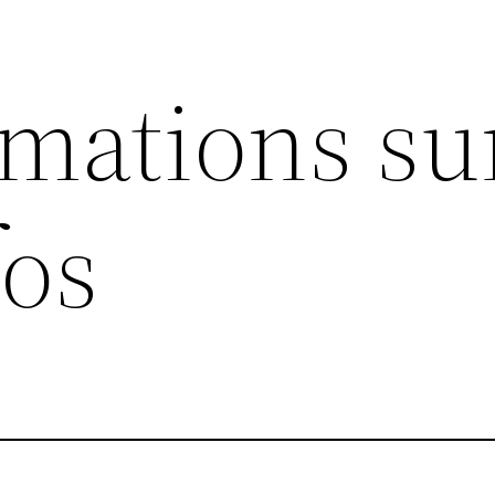
rmations su
fos