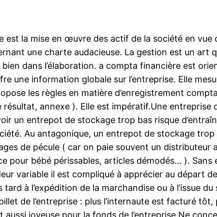
e est la mise en œuvre des actif de la société en vue d
cernant une charte audacieuse. La gestion est un art 
e bien dans l’élaboration. a compta financière est orie
ffre une information globale sur l’entreprise. Elle mesu
propose les règles en matière d’enregistrement compt
e résultat, annexe ). Elle est impératif.Une entreprise
Avoir un entrepot de stockage trop bas risque d’entraî
été. Au antagonique, un entrepot de stockage trop 
ages de pécule ( car on paie souvent un distributeur a
ce pour bébé périssables, articles démodés… ). Sans 
eur variable il est compliqué à apprécier au départ de
us tard à l’expédition de la marchandise ou à l’issue du
llet de l’entreprise : plus l’internaute est facturé tôt
t aussi joyeuse pour la fonds de l’entreprise.Ne conc