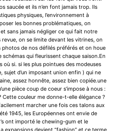
s saucée et ils n’en font jamais trop. Ils
istiques physiques, l’environnement à
e poser les bonnes problématiques, on
t sans jamais négliger ce qui fait notre
 revue, on se limite devant les vitrines, on
es photos de nos défilés préférés et on houe
de schémas qui fleurissent chaque saison.En
 où si. si les plus pointues des modeuses
, sujet d’un imposant union enfin ) qui ne
ntaine, assez honnête, assez bien copiée.une
u’une pièce coup de coeur s’impose à nous :
er ? Cette couleur me donne-t-elle élégance ?
je facilement marcher une fois ces talons aux
n été 1945, les Européennes ont envie de
I’s ont importé le chewing-gum et le
. La expansions devient “fashion” et ce terme