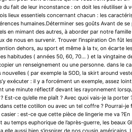
 fait de leur inconstance : on doit les réutiliser à vo
rois lieux essentiels concernant chacun : les caractér
préférences humaines.Déterminer ses goûts Avant de s
s en mimant des autres, à aborder par notre famille e
x de nous en survenir. Trouver l’inspiration On fût les
tention dehors, au sport et même à la tv, on écarte l
ies habitudes ( années 50, 60, 70… ) et la vingtaine 
 copier un renseignement ou une personne. dans le cas
 nouvelles ( par exemple la SOD, la skirt around veste
s s’y exécuter : il y a forcément un exemple, assez loi
nt une minute réflectif devant les rayonnement lorsq
e ? Est-ce qu’elle me plaît ? Avec quoi vais-je la port
se dans cette cotillon ou avec un tel coffre ? Pourrai-
n casier : est-ce que cette pièce de lingerie me va ?E
st au temps euphorique de l’après-guerre, les beaux G
 va elle aussi bien s’inspirer de nos cousin américains