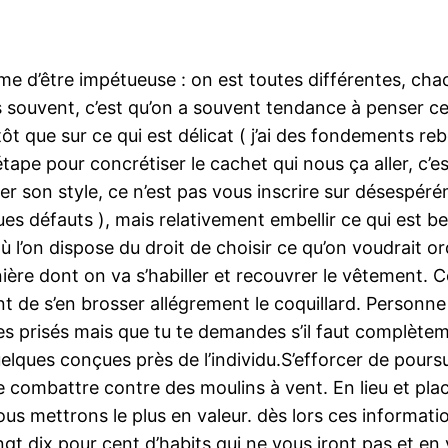
e d’être impétueuse : on est toutes différentes, cha
s souvent, c’est qu’on a souvent tendance à penser ce 
tôt que sur ce qui est délicat ( j’ai des fondements r
ape pour concrétiser le cachet qui nous ça aller, c’est
er son style, ce n’est pas vous inscrire sur désespér
 défauts ), mais relativement embellir ce qui est bea
où l’on dispose du droit de choisir ce qu’on voudrait o
e dont on va s’habiller et recouvrer le vêtement. C
nt de s’en brosser allégrement le coquillard. Personne 
esses prisés mais que tu te demandes s’il faut complètem
lques conçues près de l’individu.S’efforcer de poursu
 que combattre contre des moulins à vent. En lieu et 
ous mettrons le plus en valeur. dès lors ces informat
gt dix pour cent d’habits qui ne vous iront pas et en 