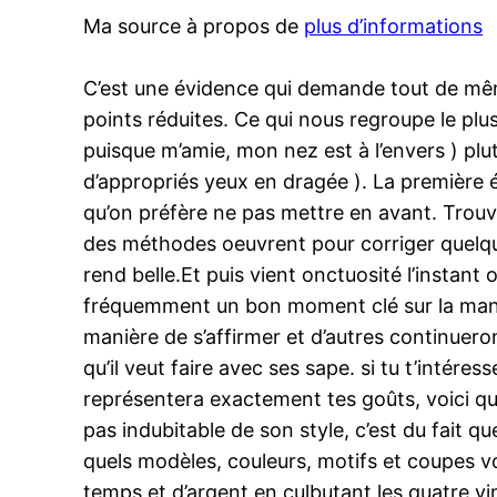
Ma source à propos de
plus d’informations
C’est une évidence qui demande tout de mêm
points réduites. Ce qui nous regroupe le plu
puisque m’amie, mon nez est à l’envers ) plu
d’appropriés yeux en dragée ). La première ét
qu’on préfère ne pas mettre en avant. Trouv
des méthodes oeuvrent pour corriger quelques
rend belle.Et puis vient onctuosité l’instant 
fréquemment un bon moment clé sur la manièr
manière de s’affirmer et d’autres continuero
qu’il veut faire avec ses sape. si tu t’intér
représentera exactement tes goûts, voici que
pas indubitable de son style, c’est du fait
quels modèles, couleurs, motifs et coupes v
temps et d’argent en culbutant les quatre vin