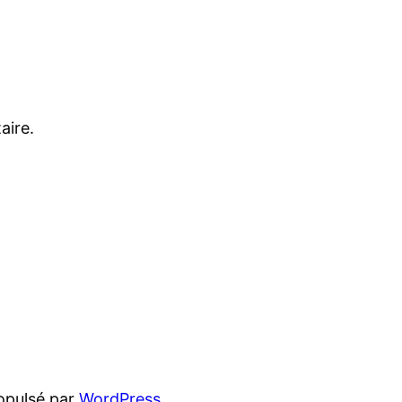
aire.
opulsé par
WordPress