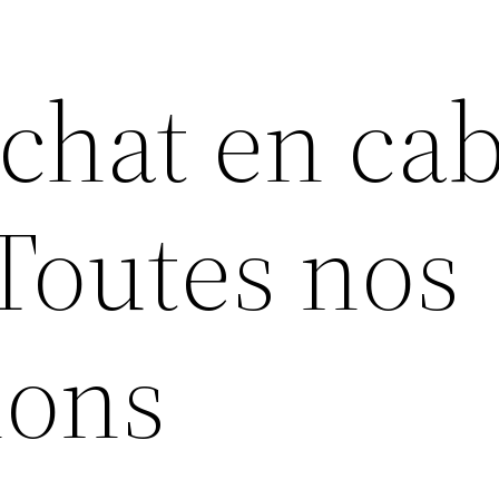
 chat en ca
 Toutes nos
ions