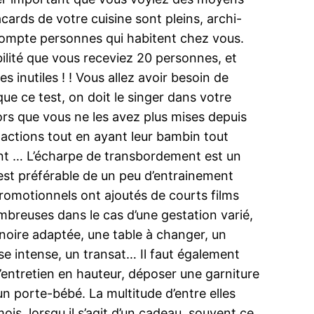
cards de votre cuisine sont pleins, archi-
e compte personnes qui habitent chez vous.
ilité que vous receviez 20 personnes, et
nutiles ! ! Vous allez avoir besoin de
 que ce test, on doit le singer dans votre
rs que vous ne les avez plus mises depuis
s actions tout en ayant leur bambin tout
fant … L’écharpe de transbordement est un
 est préférable de un peu d’entrainement
romotionnels ont ajoutés de courts films
ombreuses dans le cas d’une gestation varié,
ignoire adaptée, une table à changer, un
e intense, un transat… Il faut également
entretien en hauteur, déposer une garniture
un porte-bébé. La multitude d’entre elles
ois. lorsqu il s’agit d’un cadeau, souvent ce