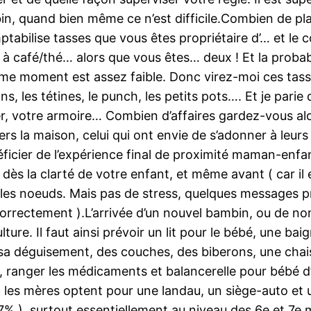
bin, quand bien même ce n’est difficile.Combien de pla
mptabilise tasses que vous êtes propriétaire d’… et l
 à café/thé… alors que vous êtes… deux ! Et la probab
oment est assez faible. Donc virez-moi ces tasses i
ons, les tétines, le punch, les petits pots…. Et je parie
, votre armoire… Combien d’affaires gardez-vous alo
vers la maison, celui qui ont envie de s’adonner à leur
néficier de l’expérience final de proximité maman-en
 dès la clarté de votre enfant, et même avant ( car il
 les noeuds. Mais pas de stress, quelques messages p
a correctement ).L’arrivée d’un nouvel bambin, ou de n
lture. Il faut ainsi prévoir un lit pour le bébé, une ba
sa déguisement, des couches, des biberons, une chais
 ranger les médicaments et balancerelle pour bébé d’
, les mères optent pour une landau, un siège-auto et 
7% ), surtout essentiellement au niveau des 6e et 7e m