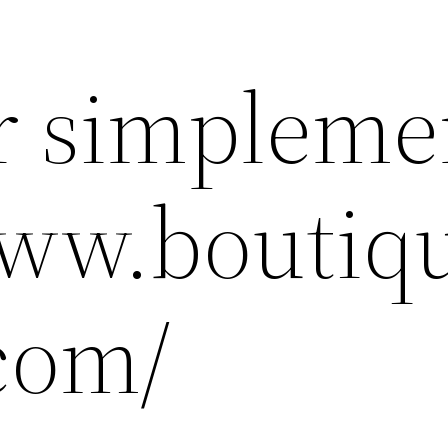
r simpleme
www.boutiq
com/