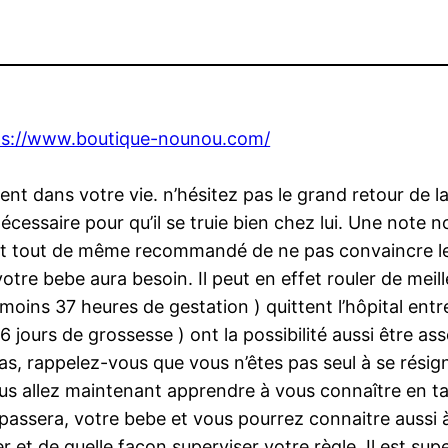
ps://www.boutique-nounou.com/
t dans votre vie. n’hésitez pas le grand retour de la 
cessaire pour qu’il se truie bien chez lui. Une note
l est tout de même recommandé de ne pas convaincre l
otre bebe aura besoin. Il peut en effet rouler de meil
moins 37 heures de gestation ) quittent l’hôpital ent
jours de grossesse ) ont la possibilité aussi être as
 cas, rappelez-vous que vous n’êtes pas seul à se résig
 allez maintenant apprendre à vous connaître en tan
passera, votre bebe et vous pourrez connaitre aussi à
uler et de quelle façon superviser votre règle. Il est 