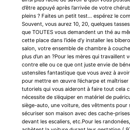
d’être appuyé après l’arrivée de votre chéru
pleins ? Faites un petit test… espérez le co
Souvent, vous aurez 10, 20, quelques tasses
que TOUTES vous demandent un thé au même m
cette place dans l’idée d’y installer les biber
salon, votre ensemble de chambre à coucher
plus d’un an ?Pour les mères qui travaillent 
contre elle ou ce que ont juste envie de bé
ustensiles fantastique que vous avez à avoir
pour mettre en œuvre l’écharpe et maîtriser
tutoriels qui vous aideront à faire tout cel
nécessite de s’équiper en matériel de puéricu
siège-auto, une voiture, des vêtments pour 
sécuriser son maison avec des cache-prises,
devant les escaliers, etc.Pour les randonées
achètent la voiture durant leur gestation ( 9