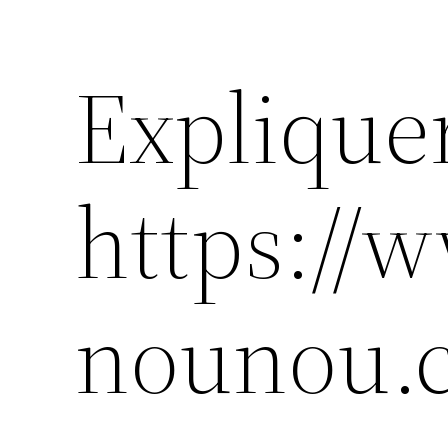
Explique
https://
nounou.