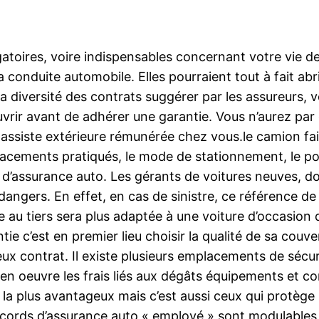
toires, voire indispensables concernant votre vie de t
 la conduite automobile. Elles pourraient tout à fait a
la diversité des contrats suggérer par les assureurs, 
vrir avant de adhérer une garantie. Vous n’aurez par
e assiste extérieure rémunérée chez vous.le camion fa
placements pratiqués, le mode de stationnement, le pote
 d’assurance auto. Les gérants de voitures neuves, do
ngers. En effet, en cas de sinistre, ce référence de
e au tiers sera plus adaptée à une voiture d’occasion
e c’est en premier lieu choisir la qualité de sa couve
ieux contrat. Il existe plusieurs emplacements de sécu
en oeuvre les frais liés aux dégâts équipements et corp
 la plus avantageux mais c’est aussi ceux qui protège 
ccords d’assurance auto « employé » sont modulables et