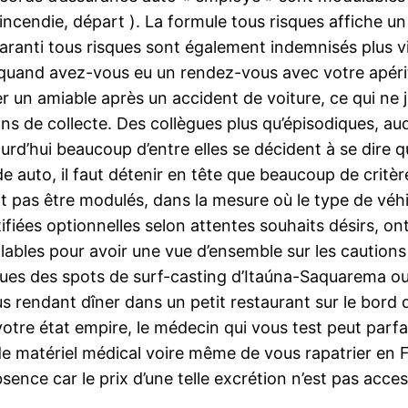
 incendie, départ ). La formule tous risques affiche u
 garanti tous risques sont également indemnisés plus vi
r.quand avez-vous eu un rendez-vous avec votre apérit
er un amiable après un accident de voiture, ce qui ne
ns de collecte. Des collègues plus qu’épisodiques, au
urd’hui beaucoup d’entre elles se décident à se dire qu’
e auto, il faut détenir en tête que beaucoup de critè
it pas être modulés, dans la mesure où le type de véh
ifiées optionnelles selon attentes souhaits désirs, ont
valables pour avoir une vue d’ensemble sur les cautio
gues des spots de surf-casting d’Itaúna-Saquarema ou
ous rendant dîner dans un petit restaurant sur le bord
i votre état empire, le médecin qui vous test peut par
 de matériel médical voire même de vous rapatrier en F
nce car le prix d’une telle excrétion n’est pas accessi