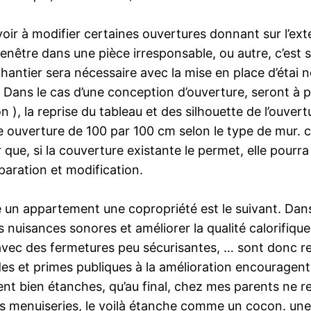
avoir à modifier certaines ouvertures donnant sur l’ex
fenêtre dans une pièce irresponsable, ou autre, c’est
antier sera nécessaire avec la mise en place d’étai n
 Dans le cas d’une conception d’ouverture, seront à p
 ), la reprise du tableau et des silhouette de l’ouvert
e ouverture de 100 par 100 cm selon le type de mur. c
r que, si la couverture existante le permet, elle pourr
paration et modification.
ove un appartement une copropriété est le suivant. Da
des nuisances sonores et améliorer la qualité calorifi
avec des fermetures peu sécurisantes, … sont donc r
aides et primes publiques à la amélioration encouragen
t bien étanches, qu’au final, chez mes parents ne respi
es menuiseries, le voilà étanche comme un cocon. une f