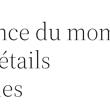
ance du mo
étails
les