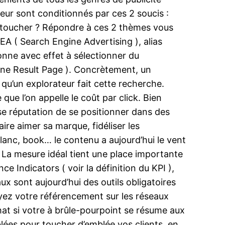
eur sont conditionnés par ces 2 soucis :
 toucher ? Répondre à ces 2 thèmes vous
SEA ( Search Engine Advertising ), alias
onne avec effet à sélectionner du
ine Result Page ). Concrètement, un
s qu’un explorateur fait cette recherche.
que l’on appelle le coût par click. Bien
ise réputation de se positionner dans des
ire aimer sa marque, fidéliser les
 blanc, book… le contenu a aujourd’hui le vent
e. La mesure idéal tient une place importante
ce Indicators ( voir la définition du KPI ),
ux sont aujourd’hui des outils obligatoires
puyez votre référencement sur les réseaux
hat si votre à brûle-pourpoint se résume aux
iblées pour toucher d’emblée vos clients. en