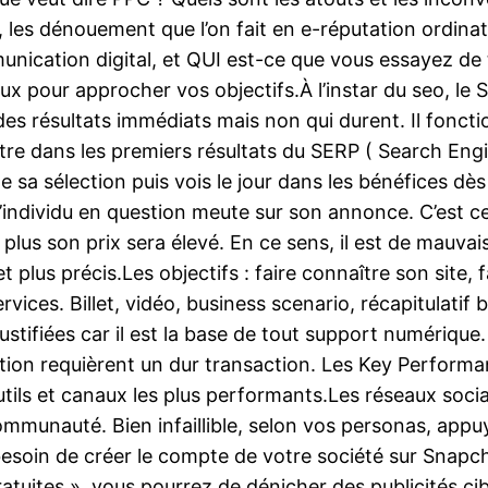
 les dénouement que l’on fait en e-réputation ordinat
ication digital, et QUI est-ce que vous essayez de
ux pour approcher vos objectifs.À l’instar du seo, le 
 résultats immédiats mais non qui durent. Il foncti
tre dans les premiers résultats du SERP ( Search Eng
de sa sélection puis vois le jour dans les bénéfices dè
 l’individu en question meute sur son annonce. C’est ce 
plus son prix sera élevé. En ce sens, il est de mauva
lus précis.Les objectifs : faire connaître son site, fa
vices. Billet, vidéo, business scenario, récapitulatif
 justifiées car il est la base de tout support numériqu
sition requièrent un dur transaction. Les Key Performan
utils et canaux les plus performants.Les réseaux socia
 communauté. Bien infaillible, selon vos personas, ap
besoin de créer le compte de votre société sur Snapc
gratuites », vous pourrez de dénicher des publicités c