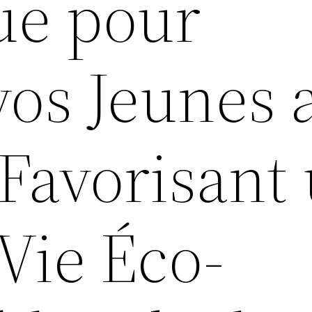
ue pour
vos Jeunes 
Favorisant
Vie Éco-