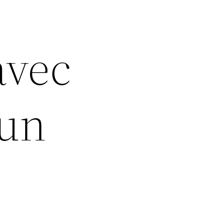
avec
 un