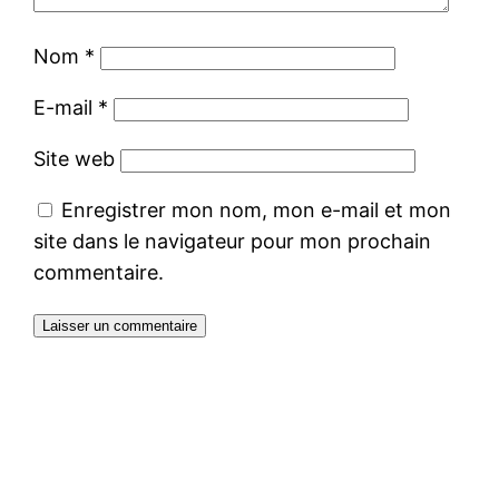
Nom
*
E-mail
*
Site web
Enregistrer mon nom, mon e-mail et mon
site dans le navigateur pour mon prochain
commentaire.