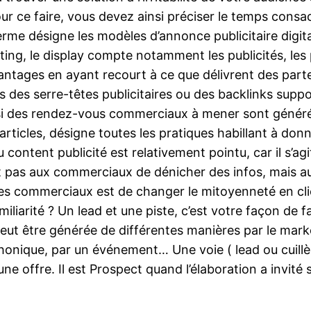
ur ce faire, vous devez ainsi préciser le temps consac
 terme désigne les modèles d’annonce publicitaire digit
ng, le display compte notamment les publicités, les pa
ntages en ayant recourt à ce que délivrent des parte
 des serre-têtes publicitaires ou des backlinks supp
 si des rendez-vous commerciaux à mener sont générés à
articles, désigne toutes les pratiques habillant à do
content publicité est relativement pointu, car il s’a
n’est pas aux commerciaux de dénicher des infos, mais
es commerciaux est de changer le mitoyenneté en clie
amiliarité ? Un lead et une piste, c’est votre façon de
e peut être générée de différentes manières par le mark
onique, par un événement… Une voie ( lead ou cuillère
une offre. Il est Prospect quand l’élaboration a invi