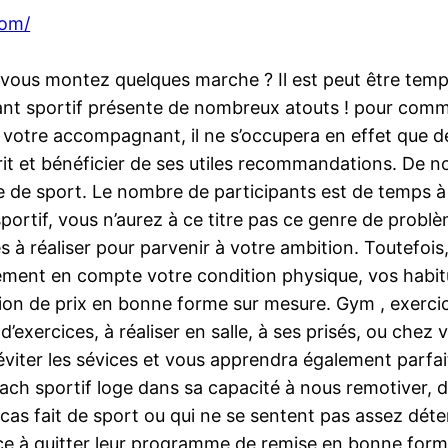
com/
que vous montez quelques marche ? Il est peut être t
t sportif présente de nombreux atouts ! pour commen
i votre accompagnant, il ne s’occupera en effet que d
prit et bénéficier de ses utiles recommandations. De
de sport. Le nombre de participants est de temps à a
sportif, vous n’aurez à ce titre pas ce genre de prob
s à réaliser pour parvenir à votre ambition. Toutefois
tement en compte votre condition physique, vos habit
on de prix en bonne forme sur mesure. Gym , exercic
’exercices, à réaliser en salle, à ses prisés, ou chez 
’éviter les sévices et vous apprendra également parfa
h sportif loge dans sa capacité à nous remotiver, dè
as fait de sport ou qui ne se sentent pas assez déter
ce à quitter leur programme de remise en bonne forme