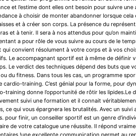
iance et l’estime dont elles ont besoin pour suivre une
tendance à choisir de monter abandonner lorsque cela
sses et à créer son corps. La présence du représenta
as et à tenir. Il sera à nos attendus pour qu’on mainti
ntant a pour rôle de vous suivre au cours de le temps
art qui convient résolument à votre corps et à vos choi
ifs. Le accompagnant sportif est à même de définir vo
s. Le verdict des techniques dépend des buts que vou
g ou du fitness. Dans tous les cas, un programme sport
e cardio-training. C’est génial pour la forme, pour d
io-training donne l’opportunité de rôtir les lipides.Le
vement suivi une formation et il connait véritablemen
s, ce qui vous épargnera les brutalités. Avec un suiv
fs. pour finir, un conseiller sportif est un genre d’in
aire de votre catalogue une réussite. Il répond vrai
ntaires !une excellente communication permet au re