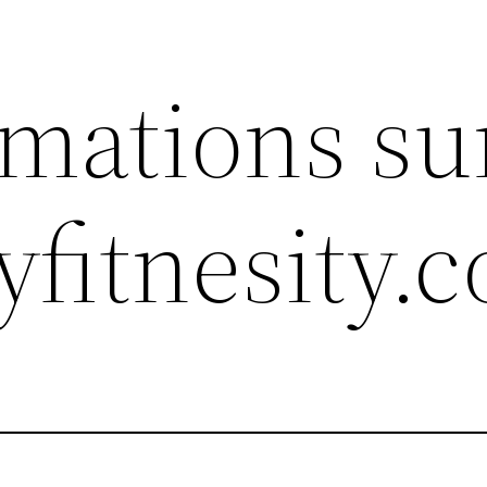
rmations su
yfitnesity.