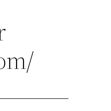
r
com/