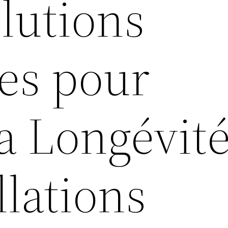
lutions
es pour
a Longévit
llations