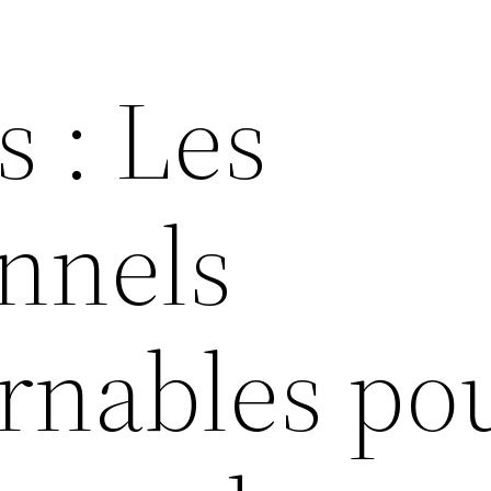
 : Les
onnels
rnables pou