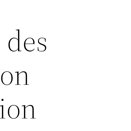
 des
ion
tion