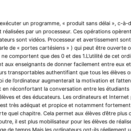
xécuter un programme, « produit sans délai », c-à-d 
réalisées par un processeur. Ces opérations opèrent 
nateurs sont vidéos. Processeur et avertissement son
parle de « portes cartésiens » ) qui peut être ouverte
i ne comportent que des 0 et des 1.L’utilité de cet or
nt aux enseignants de donner facilement entre eux et 
urs transportables authentifiant que tous les élèves
i de l’ordinateur augmenterait la motivation et l’atten
ut en réconfortant la conversation entre les étudiants 
s élèves et des éducateurs. Les ordinateurs et Interne
 est très adéquat et propice et notamment fortement
te quel chapitre. Cela permet aux élèves d’être plus 
 outre, il est plus mobilisateur pour les élèves de réal
 de temps.Mais les ordinateurs ont-ils réellement une