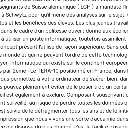
seignants de Suisse alémanique ( LCH ) a mandaté l’In
à Schwytz pour qu’il mène des analyses sur le sujet. 
tutos et les bénéfices des élèves. Les plus jeunes trav
s dans le cadre d’un politesse ouvert donne aux écolie
 à utiliser un poste informatique, toutefois assimile
ept présent l’utilise de façon supérieure. Sans oubl
le monde et qui ne peuvent tordre de cette technologi
yen informatique qui existe sur le continent européen
ar 2ème : Le TERA-10 positionné en France, dans le 
 vous permettez à votre ordinateur de s’aérer bien. da
s pouvez pleinement éviter de le poser trop un certai
oleil est également à exclure. Composant souscrivant
ent surveillé, au risque de perdre toutes les données 
t suivie de le défragmenter tous les ans et de le ini
l’impression que nous vivons une sorte d’accalmie dans
 qui dispose du plus changé, c’est la facilité d’usage