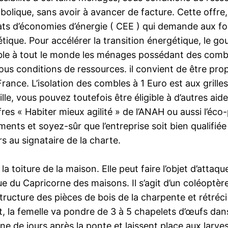
bolique, sans avoir à avancer de facture. Cette offre
icats d’économies d’énergie ( CEE ) qui demande aux fo
étique. Pour accélérer la transition énergétique, le 
ible à tout le monde les ménages possédant des combl
ous conditions de ressources. il convient de être prop
France. L’isolation des combles à 1 Euro est aux grill
le, vous pouvez toutefois être éligible à d’autres aid
es « Habiter mieux agilité » de l’ANAH ou aussi l’éco-
ts et soyez-sûr que l’entreprise soit bien qualifiée R
s au signataire de la charte.
la toiture de la maison. Elle peut faire l’objet d’att
que du Capricorne des maisons. Il s’agit d’un coléoptèr
cture des pièces de bois de la charpente et rétréci 
, la femelle va pondre de 3 à 5 chapelets d’œufs dans 
e de jours après la ponte et laissent place aux larve