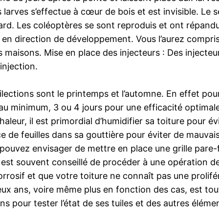
 larves s’effectue à cœur de bois et est invisible. Le s
p tard. Les coléoptères se sont reproduis et ont répan
et en direction de développement. Vous l’aurez compri
maisons. Mise en place des injecteurs : Des injecteur
injection.
ections sont le printemps et l’automne. En effet pour l’a
 au minimum, 3 ou 4 jours pour une efficacité optimal
aleur, il est primordial d’humidifier sa toiture pour évi
ce de feuilles dans sa gouttière pour éviter de mauvai
pouvez envisager de mettre en place une grille pare-f
 est souvent conseillé de procéder à une opération de
rrosif et que votre toiture ne connaît pas une prolifér
eux ans, voire même plus en fonction des cas, est tout
s pour tester l’état de ses tuiles et des autres élémen