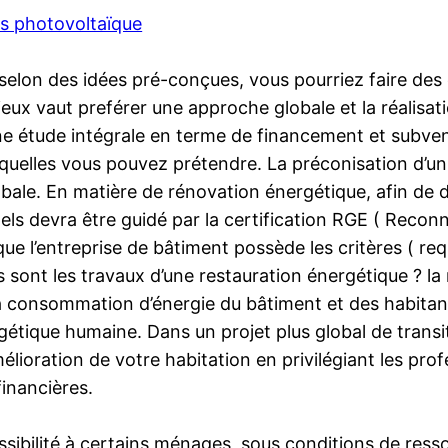
is photovoltaïque
elon des idées pré-conçues, vous pourriez faire des
ieux vaut preférer une approche globale et la réalisati
ne étude intégrale en terme de financement et subven
quelles vous pouvez prétendre. La préconisation d’u
lobale. En matière de rénovation énergétique, afin de 
nels devra être guidé par la certification RGE ( Recon
e l’entreprise de bâtiment possède les critères ( requi
s sont les travaux d’une restauration énergétique ? 
la consommation d’énergie du bâtiment et des habitants
tique humaine. Dans un projet plus global de transi
amélioration de votre habitation en privilégiant les pr
inancières.
ssibilité à certains ménages, sous conditions de resso