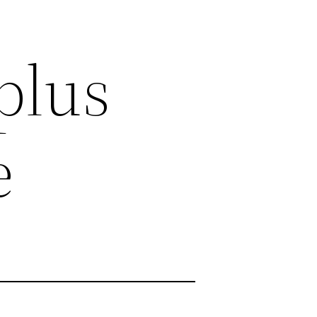
plus
e