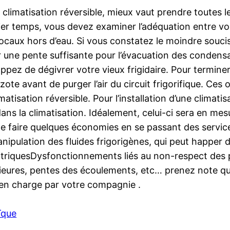
 climatisation réversible, mieux vaut prendre toutes 
er temps, vous devez examiner l’adéquation entre vos 
s locaux hors d’eau. Si vous constatez le moindre souci
ir une pente suffisante pour l’évacuation des condensa
ez de dégivrer votre vieux frigidaire. Pour terminer,
’azote avant de purger l’air du circuit frigorifique. C
tisation réversible. Pour l’installation d’une climatis
ns la climatisation. Idéalement, celui-ci sera en mesu
e faire quelques économies en se passant des services
nipulation des fluides frigorigènes, qui peut happer d
riquesDysfonctionnements liés au non-respect des pr
érieures, pentes des écoulements, etc… prenez note que
s en charge par votre compagnie .
ïque