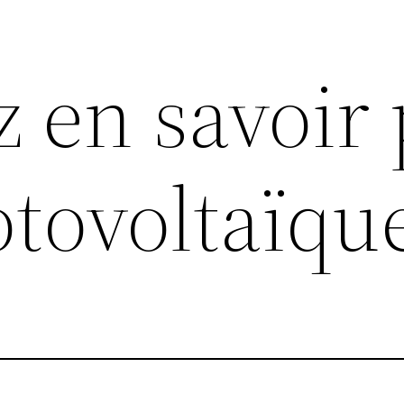
z en savoir 
otovoltaïqu