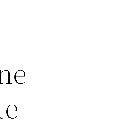
une
te