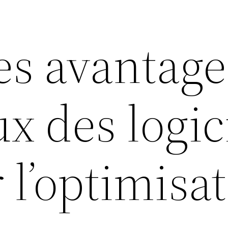
es avantage
x des logic
l’optimisa