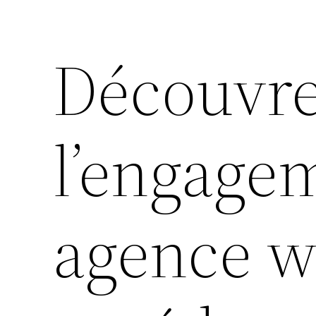
Découvre
l’engage
agence w