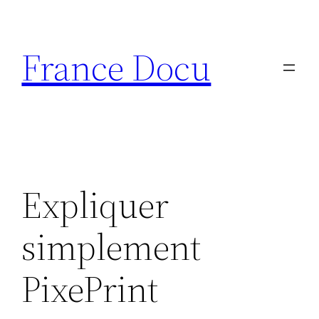
Aller
au
France Docu
contenu
Expliquer
simplement
PixePrint