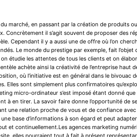
 du marché, en passant par la création de produits ou
. Concrètement il s’agit souvent de proposer des rép
tèle. Cependant il y a aussi une de offre où l’on cher
andés. Le monde du prestige par exemple, fait l’objet
n étudie les attentes de tous les clients et on élabore
lientèle achète ainsi la créativité de l’entreprise hau
tion, où l’initiative est en général dans le bivouac de 
les. Elles sont simplement plus confirmatoires qu’expl
ting micro-ordinateur s’est imposé étant donné que LA
ont à en tirer. La savoir faire donne l’opportunité de s
ant une relation proche de vous et de confiance avec 
ne base d’informations à son égard et peut adapter so
out et continuellement.Les agences marketing numériq
te, elles pourraient tout à fait à présent représentant