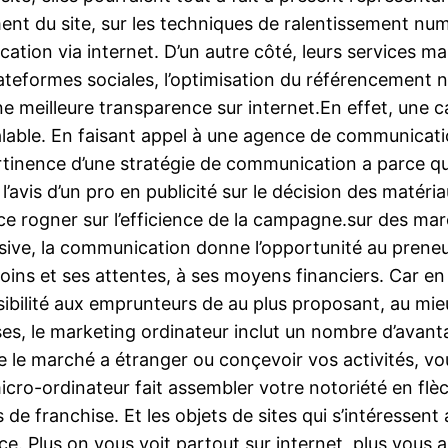
ent du site, sur les techniques de ralentissement num
ication via internet. D’un autre côté, leurs services 
teformes sociales, l’optimisation du référencement natu
une meilleure transparence sur internet.En effet, un
able. En faisant appel à une agence de communication
rtinence d’une stratégie de communication a parce que
avis d’un pro en publicité sur le décision des matéria
rogner sur l’efficience de la campagne.sur des marc
ssive, la communication donne l’opportunité au preneur
soins et ses attentes, à ses moyens financiers. Car en
ossibilité aux emprunteurs de au plus proposant, au 
ses, le marketing ordinateur inclut un nombre d’avant
 le marché a étranger ou conçevoir vos activités, vo
icro-ordinateur fait assembler votre notoriété en flèc
de franchise. Et les objets de sites qui s’intéressent
 Plus on vous voit partout sur internet, plus vous allez