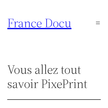
Aller
au
France Docu
contenu
Vous allez tout
savoir PixePrint