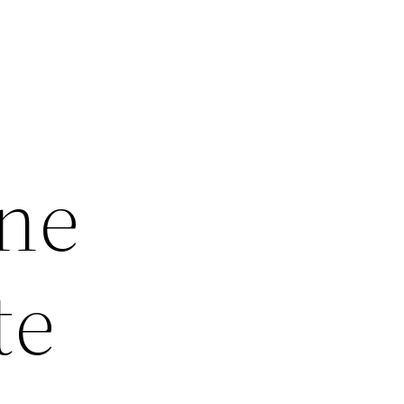
une
te