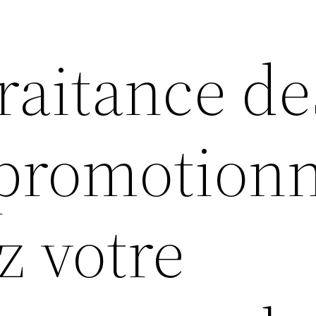
raitance de
 promotionn
z votre