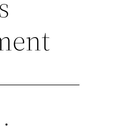
s
ment