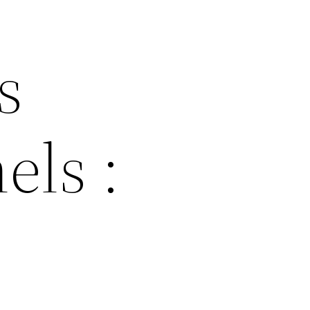
s
els :