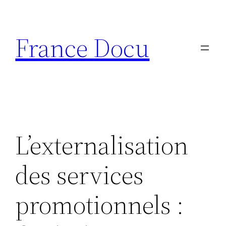
Aller
au
France Docu
contenu
L’externalisation
des services
promotionnels :