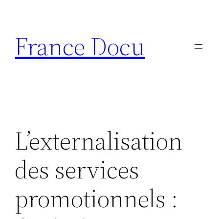
Aller
au
France Docu
contenu
L’externalisation
des services
promotionnels :