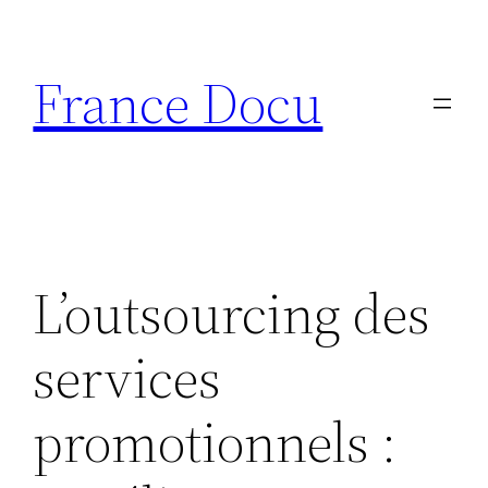
Aller
au
France Docu
contenu
L’outsourcing des
services
promotionnels :