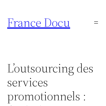
Aller
au
France Docu
contenu
L’outsourcing des
services
promotionnels :