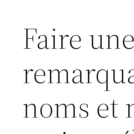
Faire une
remarqua
noms et 