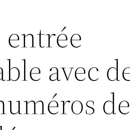
 entrée
ble avec d
numéros d