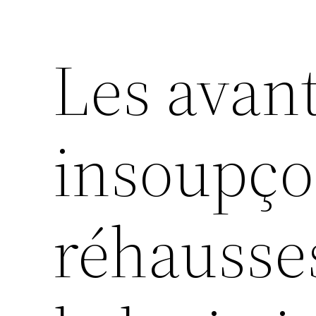
Les avan
insoupço
réhausse