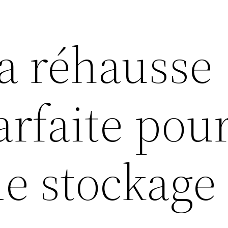
la réhausse
arfaite pou
e stockage 