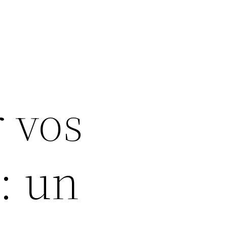
r vos
: un