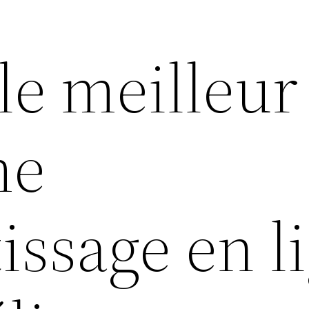
le meilleur
me
issage en l