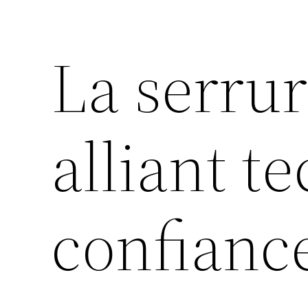
La serrur
alliant t
confianc