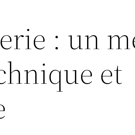
erie : un m
echnique et
e