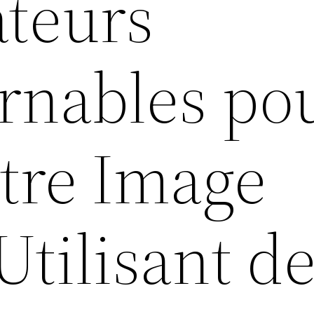
ateurs
rnables po
otre Image
 Utilisant d