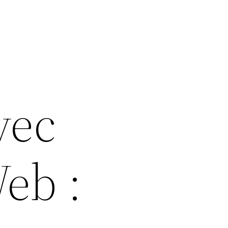
vec
eb :