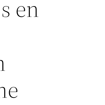
es en
n
n
ne