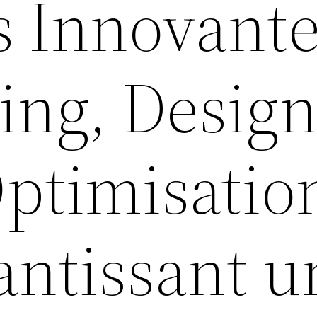
s Innovant
ing, Desig
Optimisatio
antissant u