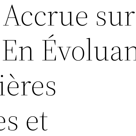
é Accrue sur
 En Évolua
ières
s et