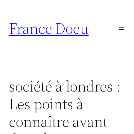
Aller
au
France Docu
contenu
société à londres :
Les points à
connaître avant