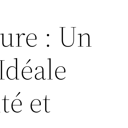
ure : Un
Idéale
té et