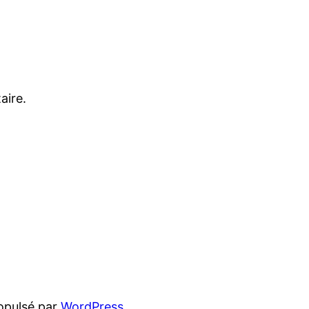
aire.
opulsé par
WordPress