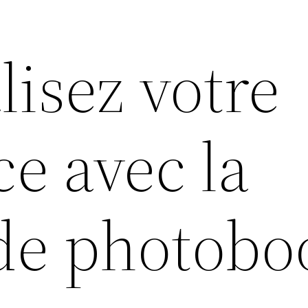
isez votre
e avec la
 de photobo