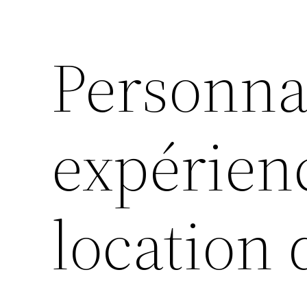
Personnal
expérienc
location