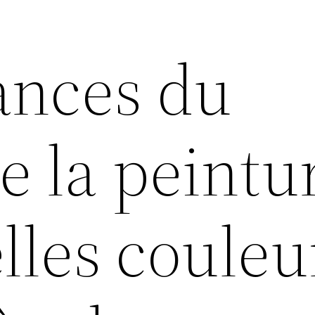
ances du
e la peintur
lles couleu