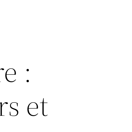
e :
rs et