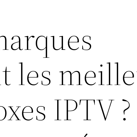
marques
 les meill
oxes IPTV ? 