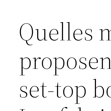
Quelles 
proposent
set-top b