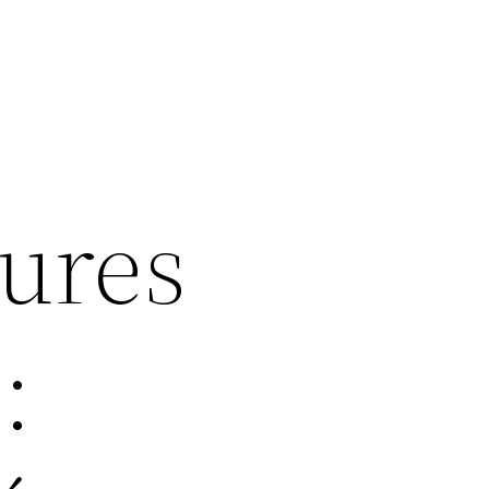
eures
: