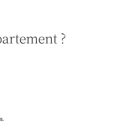
partement ?
s.