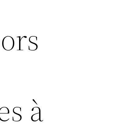
lors
es à