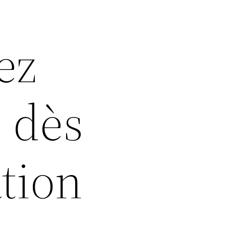
ez
s dès
ation