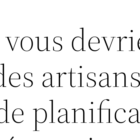
 vous devri
des artisan
de planific