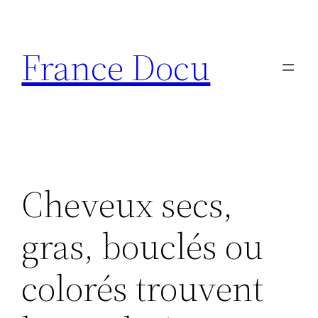
Aller
au
France Docu
contenu
Cheveux secs,
gras, bouclés ou
colorés trouvent