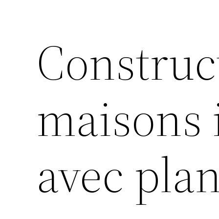
Construc
maisons 
avec pla