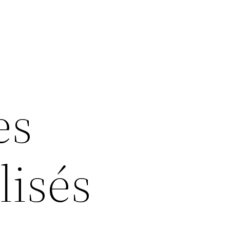
es
lisés