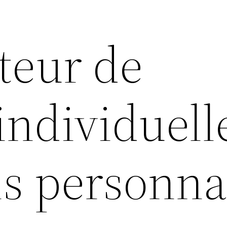
teur de
individuell
ns personna