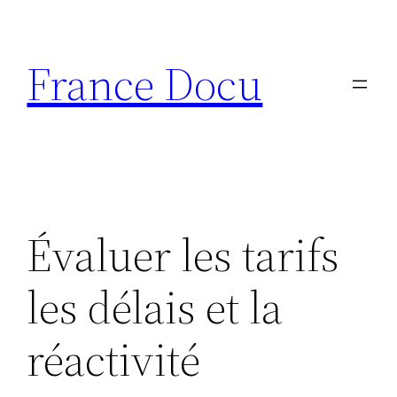
Aller
au
France Docu
contenu
Évaluer les tarifs
les délais et la
réactivité