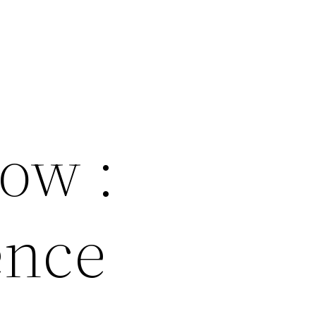
low :
ence