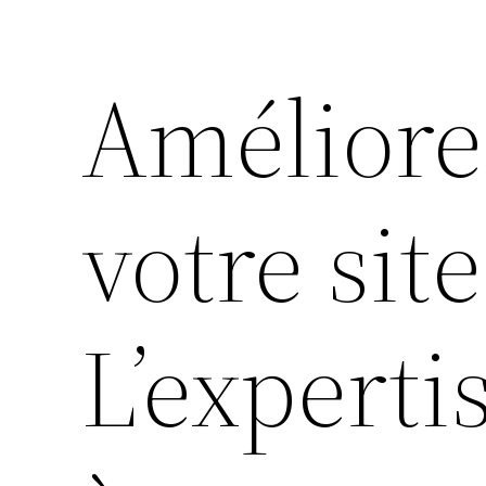
Améliore
votre sit
L’experti