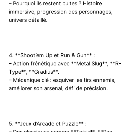
– Pourquoi ils restent cultes ? Histoire
immersive, progression des personnages,
univers détaillé.
4. **Shoot’em Up et Run & Gun** :
– Action frénétique avec **Metal Slug**, **R-
Type**, **Gradius**.
– Mécanique clé : esquiver les tirs ennemis,
améliorer son arsenal, défi de précision.
5. **Jeux d’Arcade et Puzzle** :
– Des classiques comme **Tetris**, **Pac-