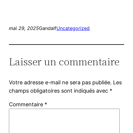
mai 29, 2025
Gandalf
Uncategorized
Laisser un commentaire
Votre adresse e-mail ne sera pas publiée.
Les
champs obligatoires sont indiqués avec
*
Commentaire
*