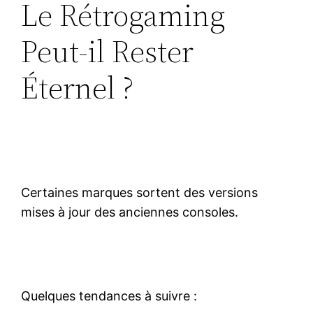
Le Rétrogaming
Peut-il Rester
Éternel ?
Certaines marques sortent des versions
mises à jour des anciennes consoles.
Quelques tendances à suivre :