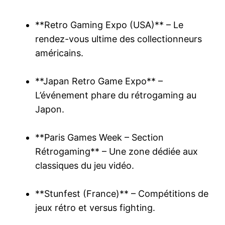
**Retro Gaming Expo (USA)** – Le
rendez-vous ultime des collectionneurs
américains.
**Japan Retro Game Expo** –
L’événement phare du rétrogaming au
Japon.
**Paris Games Week – Section
Rétrogaming** – Une zone dédiée aux
classiques du jeu vidéo.
**Stunfest (France)** – Compétitions de
jeux rétro et versus fighting.