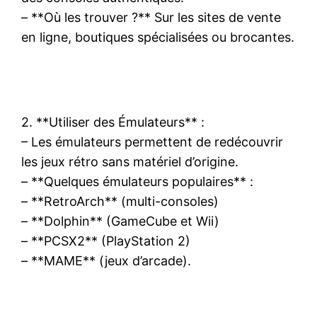
– **Où les trouver ?** Sur les sites de vente
en ligne, boutiques spécialisées ou brocantes.
2. **Utiliser des Émulateurs** :
– Les émulateurs permettent de redécouvrir
les jeux rétro sans matériel d’origine.
– **Quelques émulateurs populaires** :
– **RetroArch** (multi-consoles)
– **Dolphin** (GameCube et Wii)
– **PCSX2** (PlayStation 2)
– **MAME** (jeux d’arcade).