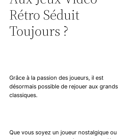
Rétro Séduit
Toujours ?
Grâce à la passion des joueurs, il est
désormais possible de rejouer aux grands
classiques.
Que vous soyez un joueur nostalgique ou