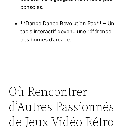
consoles.
**Dance Dance Revolution Pad** – Un
tapis interactif devenu une référence
des bornes d’arcade.
Où Rencontrer
d’Autres Passionnés
de Jeux Vidéo Rétro